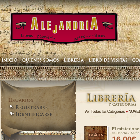
Ver Todas las Categorías
»
NOVEL
El misterioso 
de Donchev, Antón
16,00€