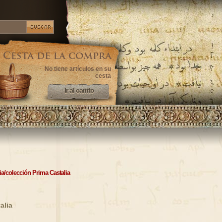
No tiene artículos en su
cesta
Ir al carrito
Ir al carrito
ia/colección Prima Castalia
alia