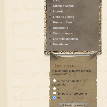
Inicio
Quienes Somos
Librería
Libro de Visitas
Busca tu libro
Regístrese
Como comprar
Los más vendidos
Novedades
¿ha visitado la nueva librería
alejandría?
Si, me ha parecido
estupenda
Si
No, pero lo haré pronto
No
Vota la Encuesta
Vota la Encuesta