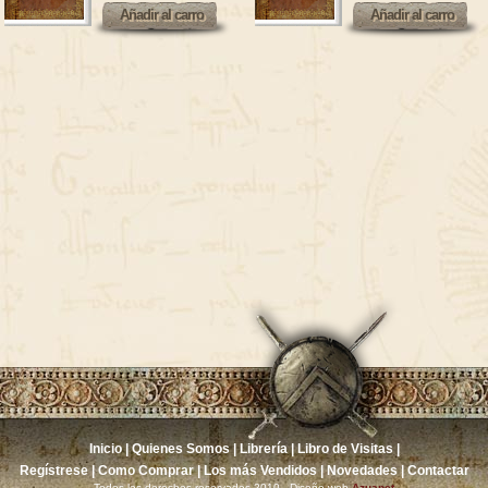
Añadir al carro
Añadir al carro
Añadir al carro
Añadir al carro
Inicio
|
Quienes Somos
|
Librería
|
Libro de Visitas
|
Regístrese
|
Como Comprar
|
Los más Vendidos
|
Novedades
|
Contactar
Todos los derechos reservados 2010 - Diseño web
Azuanet