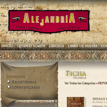
Ver Todas las Categorías
»
REPO
BRISAS 
de Pardo, Lu
Editorial:
Dia