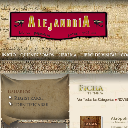
Ver Todas las Categorías
»
NOVEL
Akrópoli
de Massimo M
Editorial:
Mo