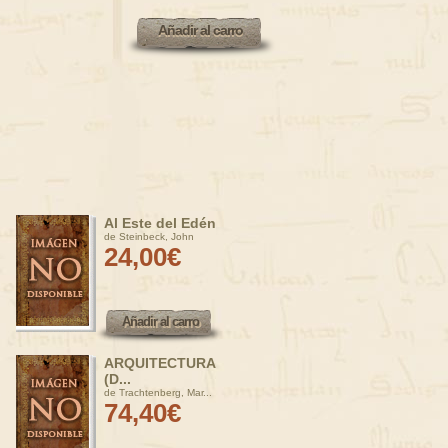
Añadir al carro
Añadir al carro
Al Este del Edén
de Steinbeck, John
24,00€
Añadir al carro
Añadir al carro
ARQUITECTURA
(D...
de Trachtenberg, Mar...
74,40€