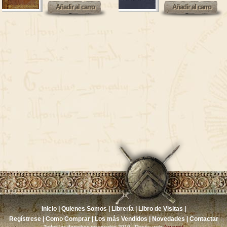
Añadir al carro
Añadir al carro
Añadir al carro
Añadir al carro
Inicio
|
Quienes Somos
|
Librería
|
Libro de Visitas
|
Regístrese
|
Como Comprar
|
Los más Vendidos
|
Novedades
|
Contactar
Todos los derechos reservados 2010 - Diseño web
Azuanet