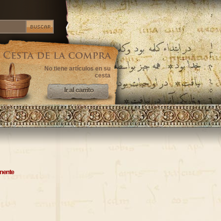
No tiene artículos en su
cesta
Ir al carrito
Ir al carrito
inente