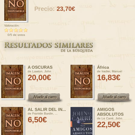
Precio:
23,70€
Valoración:
0/5 de votos
A OSCURAS
África
de Lawton, John
de Iradier, Manuel
20,00€
16,83€
Añadir al carro
Añadir al carro
Añadir al carro
Añadir al carro
AL SALIR DEL IN...
AMIGOS
de Franklin Bardin, ...
ABSOLUTOS
6,50€
de Le Carré, John
22,50€