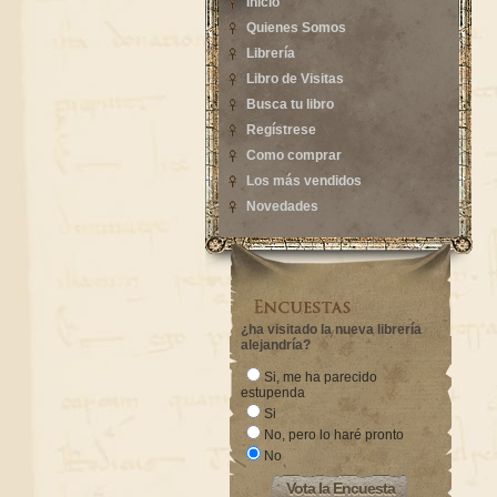
Inicio
Quienes Somos
Librería
Libro de Visitas
Busca tu libro
Regístrese
Como comprar
Los más vendidos
Novedades
¿ha visitado la nueva librería
alejandría?
Si, me ha parecido
estupenda
Si
No, pero lo haré pronto
No
Vota la Encuesta
Vota la Encuesta