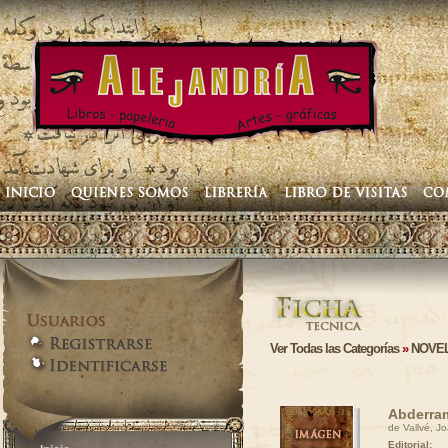
Ver Todas las Categorías
»
NOVEL
Abderram
de Vallvé, J
Editorial: