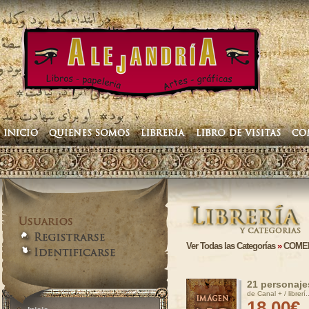
Ver Todas las Categorías
»
COME
21 personajes
de Canal + / librerí..
18,00€